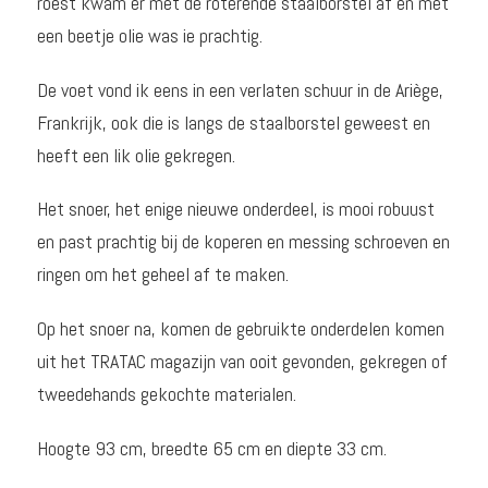
roest kwam er met de roterende staalborstel af en met
een beetje olie was ie prachtig.
De voet vond ik eens in een verlaten schuur in de Ariège,
Frankrijk, ook die is langs de staalborstel geweest en
heeft een lik olie gekregen.
Het snoer, het enige nieuwe onderdeel, is mooi robuust
en past prachtig bij de koperen en messing schroeven en
ringen om het geheel af te maken.
Op het snoer na, komen de gebruikte onderdelen komen
uit het TRATAC magazijn van ooit gevonden, gekregen of
tweedehands gekochte materialen.
Hoogte 93 cm, breedte 65 cm en diepte 33 cm.