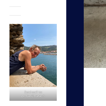
Send mail to:
gertjan@tratac.
fr