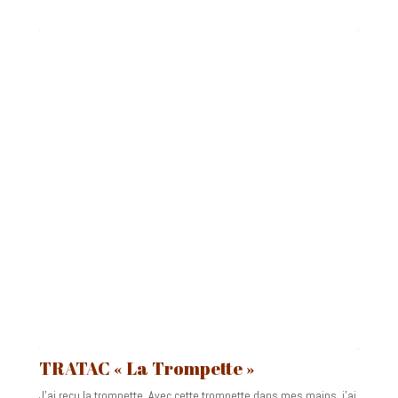
TRATAC « La Trompette »
J’ai reçu la trompette. Avec cette trompette dans mes mains, j’ai