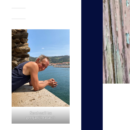
Send mail to:
gertjan@tratac.
fr